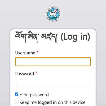
Skip to main content
ལོག་ཨིན་ མཛད། (Log in)
Username
Password
Hide password
Keep me logged in on this device