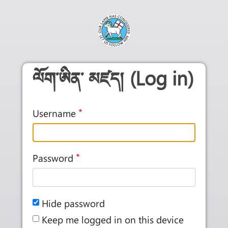
Skip to main content
ལོག་ཨིན་ མཛད། (Log in)
Username
Password
Hide password
Keep me logged in on this device