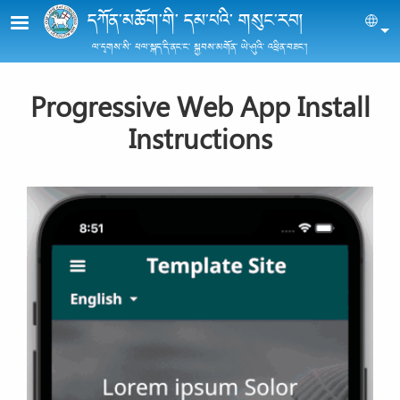
Skip to main content
དཀོན་མཆོག་གི་ དམ་པའི་ གསུང་རབ།
Sel
ལ་དྭགས་སི་ ཕལ་སྐད་དི་ནང་ང་ སྐྱབས་མགོན་ ཡེ་ཤུའི་ འཕྲིན་བཟང་།
Progressive Web App Install
Instructions