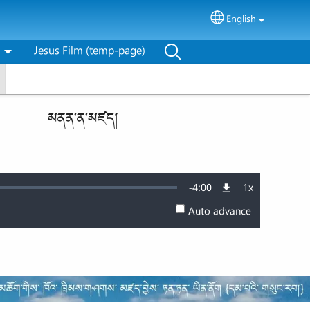
English
Select your langu
Jesus Film (temp-page)
མནན་ན་མཛད།
Remaining
-
4:00
1x
Playback
Rate
Auto advance
Time