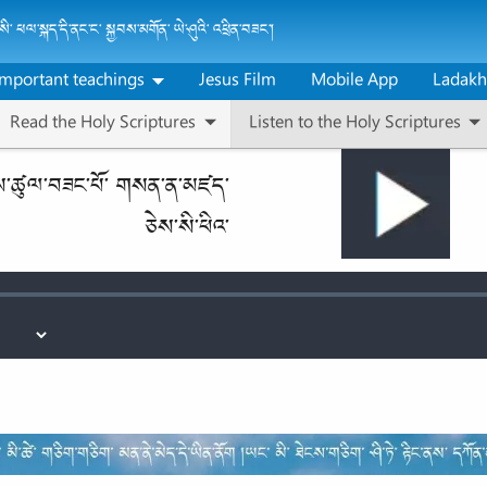
ི་ ཕལ་སྐད་དི་ནང་ང་ སྐྱབས་མགོན་ ཡེ་ཤུའི་ འཕྲིན་བཟང་།
Important teachings
Jesus Film
Mobile App
Ladakh
Read the Holy Scriptures
Listen to the Holy Scriptures
ས་ཚུལ་བཟང་པོ་ གསན་ན་མཛད་
ཅེས་སི་ཕིའ་