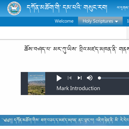
Skip to main content
དཀོན་མཆོག་གི་ དམ་པའི་ གསུང་རབ།
ལ་དྭགས་ས
Welcome
Holy Scriptures
ཆོས་བཤད་པ་ མར་ཀུ་ཡིས་ བྲིའ་མཛད་མཁན་ནི་ གན
Loaded
:
འགོ་
Mute
0.42%
འཛུག་
སྔན་
རྟིང་
མཛད།
མ་
མ་