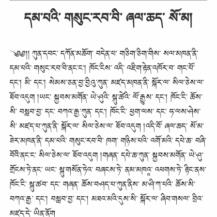
དམ་པའི་ གསུང་རབ་བི་ ཞལ་ཆད་ སོ་མ།
༄༅༎ ཀུན་དབང་ དཀོན་མཆོག་ བདེན་པ་ གཅིག་ཅིག་གིས་ སལ་མཁན་ནི་
དམ་པའི་ གསུང་རབ་བི་ནང་ང་། ཁོང་ངིས་ འདི་ འཇིག་རྟེན་འཁོར་བ་ གང་པོ་
དང་། མི་ དང་། སེམས་ཅན་བྱ་བྱིའུ་ཀུན་ མཛད་མཁན་ནི་ སྐོར་ལ་ སིལ་ཅེས་ལ་
ཐོབ་འདུག །ཡང་ སྐྱབས་མགོན་ ཡེ་ཤུའི་ སྐུ་ཚེའི་ ལོ་རྒྱུས་ དང་། ཁོང་ངི་ ཆོས་
སི་ བསླབ་བྱ་ དང་ བཀའ་རྒྱ་ཀུན་ དང་། ཁོང་ངི་ ཕྱག་ལས་ དང་ ཧ་ལས་ཤེས་
སི་ མཛད་པ་ཀུན་ནི་ སྐོར་ལ་ སིལ་ཅེས་ལ་ ཐོབ་འདུག །འདི་བོ་ ཞལ་ཆད་ སོ་མ་
ཟེར་མཁན་ནི་ དམ་པའི་ གསུང་རབ་བི་ ཁག་ གཉིས་པའི་ འགོ་མའི་ དཔེ་ཆ་ བཞི་
བོའི་ནང་ང་ སིལ་ཅེས་ལ་ ཐོབ་འདུག །གཞན་ དཔེ་ཆ་ཀུན་ སྐྱབས་མགོན་ ཡེ་ཤུ་
གྲོངས་ཏེ་ནང་ ཡང་ སྐུ་གསོན་ཏེའ་ བཞངས་ཏེ་ ནམ་མཁའཱ་ འཕགས་ཏེ་ རྟིང་ནས་
ཁོང་ངི་ སྐུ་ཚབ་ དང་ གཞན་ ཆོས་བཤད་པ་ཀུན་ནིས་ མ་ཤི་ཀ་པའི་ ཆོས་སི་
བཀའ་རྒྱ་ དང་། བསླབ་བྱ་ དང་། མཐའ་མའི་དུས་སི་ སྐོར་ལ་ ཞིབ་གསལ་ བྲིའ་
མཛད་དེ་ ཡིན་ནོག