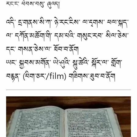
རང་ང་ ཕེབས་བསུ་ ཞུའད།
འདི་ དྲ་གནས་སི་ཀ་ ཉེ་རང་ངིས་ ལ་དྭགས་ ཕལ་སྐད་
ལ་ དཀོན་མཆོག་གི་ དམ་པའི་ གསུང་རབ་ སིལ་ཅེས་
དང་ གསན་ཅེས་ལ་ ཐོབ་བ་ནོག
ཡང་ སྐྱབས་མགོན་ ཡེ་ཤུའི་ སྐུ་ཚེའི་ སྐོར་ལ་ གློག་
བརྙན་
(
པིག་ཅར་/
film)
གཟིགས་ཐུབ་བ་ནོག