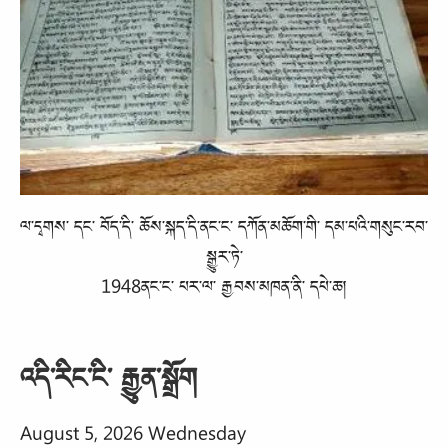
ལ་དྭགས་ དང་ བོད་དི་ ཆོས་སྐད་དི་ནང་ང་ དཀོན་མཆོག་གི་ དམ་པའི་གསུང་རབ་
སྒྱུར་ཏེ་
1948ནང་ང་ པར་ལ་ རྒྱབས་མཁན་ནི་ དཔེ་ཆ།
འདི་རིང་ངི་ རྒྱུན་སྒྲོག
August 5, 2026 Wednesday