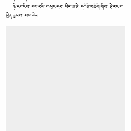
ཉེ་རང་ངིས་ དམ་པའི་ གསུང་རབ་ སིལ་ཟ་ནེ་ དཀོན་མཆོག་གིས་ ཉེ་རང་ང་
བྱིན་རླབས་ སལ་ཤིག