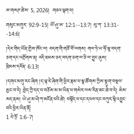
ཨ་གསཊ་ཚེས་ 5, 2026། གཟའ་ལྷག་པ།
གསུང་མགུར་ 92:9-15། ཡོ་ཤུ་ཨ་ 12:1--13:7། ལུ་ཀ་ 13:31-
-14:6།
།དེར་གིད་ཡོན་གྱིས་ཁོང་ལ། བདག་གི་གཙོ་བོ་ལགས། གལ་ཏེ་ཡ་ཧོ་ཝཱ་བདག་
ཅག་དང་འགྲོགས་ན། འདི་ཐམས་ཅད་བདག་ཅག་ལ་ཅི་ལ་བྱུང་ཞུས།
ཁྲིམས་དཔོན་ 6:13།
།དགའ་མགུ་རང་ཞིག །ད་ལྟ་རེ་ཞིག་གི་ཕྱིར་རྣམ་པ་སྣ་ཚོགས་ཀྱིས་སྡུག་བསྔལ་
མྱང་བ་དེ། ཁྱེད་ཀྱི་དད་པ་བཅོས་མ་མ་ཡིན་པ་གསེར་ལས་རིན་ཐང་ཆེ་བ་དེ། མེས་
སད་ནས། ཡེ་ཤུ་མ་ཤི་ཀ་མངོན་པའི་ཚེ། བསྟོད་པ་དང་དཔལ་དང་བཀུར་སྟི་འབྱུང་
བའི་ཕྱིར་ཡིན་ནོ།
1 པེ་ཏྲོ་ 1:6-7།