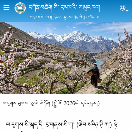
Skip to main content
དཀོན་མཆོག་གི་ དམ་པའི་ གསུང་རབ།
Sel
ལ་དྭགས་སི་ ཕལ་སྐད་དི་ནང་ང་ སྐྱབས་མགོན་ ཡེ་ཤུའི་ འཕྲིན་བཟང་།
ལ་དྭགས་ཡུལ་ལ་ ཅུ་ལི་ མེ་ཏོག (སྤྱི་ལོ་ 2026ཡི་ དཔིད་དུས།)
ལ་དྭགས་སི་སྐད་དི་ དྲ་གནས་སི་ཀ་ (ཝེབ་སའིཊ་ཊི་ཀ་) ཉེ་