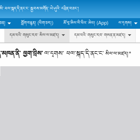
ི་ ཕལ་སྐད་དི་ནང་ང་ སྐྱབས་མགོན་ ཡེ་ཤུའི་ འཕྲིན་བཟང་།
་ཅན།
གློག་བརྙན། (པིག་ཅར།)
མོ་བཱ་ཨིལ་ལི་ཕིའ་ ཨེཔ། (App)
ལ་དྭགས།
དམ་པའི་ གསུང་རབ་ སིལ་ལ་མཛད།
དམ་པའི་ གསུང་རབ་ གསན་ན་མཛད།
་མཁན་ནི་ ཕྱག་བྲིས་
ལ་དྭགས་ ཕལ་སྐད་དི་ནང་ང་
སིལ་ལ་མཛད།*