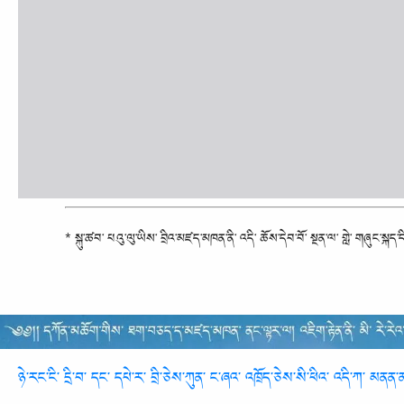
* སྐུ་ཚབ་ པའུ་ལུ་ཡིས་ བྲིའ་མཛད་མཁན་ནི་ འདི་ ཆོས་དེབ་བོ་ སྔན་ལ་ གླེ་ གཞུང་སྐད་དི
ཉེ་རང་ངི་ དྲི་བ་ དང་ དཔེ་ར་ བྲི་ཅེས་ཀུན་ ང་ཞའ་ འཁྲོད་ཅེས་སི་ཕིའ་ འདི་ཀ་ མན