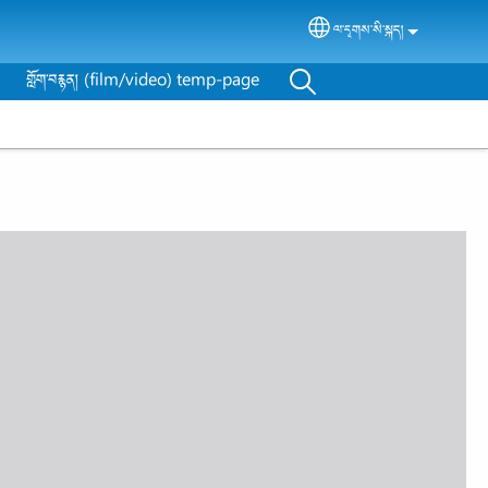
ལ་དྭགས་སི་སྐད།
Select your language
གློག་བརྙན། (film/video) temp-page