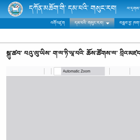
Skip to main content
དཀོན་མཆོག་གི་ དམ་པའི་ གསུང་རབ།
ལ་དྭགས་ས
འགོ་འཛུག
དམ་པའི་ གསུང་རབ།
བསླབ་བྱ་ ཁག
སྐུ་ཚབ་ པའུ་ལུ་ཡིས་
ག་ལ་ཏི་ཡཱ་པའི་ ཆོས་ཚོགས་ལ་
བྲིའ་མཛད