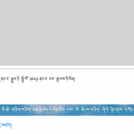
་ནང་ང་ སྒྱུར་ཏེ་ སྤྱི་ལོ་ ༢༠༠༩ ནང་ང་ པར་ རྒྱབས་ཏེ་ཡིན།
ན་ན་མཛད།