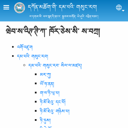
Skip to main content
དཀོན་མཆོག་གི་ དམ་པའི་ གསུང་རབ།
Sel
ལ་དྭགས་སི་ ཕལ་སྐད་དི་ནང་ང་ སྐྱབས་མགོན་ ཡེ་ཤུའི་ འཕྲིན་བཟང་།
ཝེབ་ས་འིཊ་ཊི་ཀ་ ཁོར་ཅེས་སི་ ས་བཀྲ།
འགོ་འཛུག
དམ་པའི་ གསུང་རབ།
དམ་པའི་ གསུང་རབ་ སིལ་ལ་མཛད།
མར་ཀུ།
ཡོ་ཧ་ནན།
ག་ལ་ཏི་ཡཱ་པ།
ཏི་མོ་ཐེའུ་ དང་པོ།
ཏི་མོ་ཐེའུ་ གཉིས་པ།
ཏི་ཏུས།