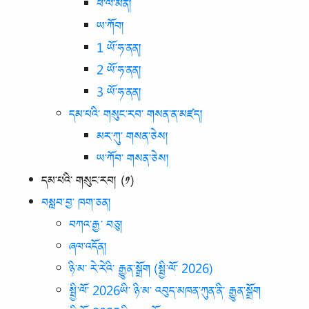
ཕི་ལེ་མོན།
ཡ་ཀོབ།
1 ཡོ་ཧ་ནན།
2 ཡོ་ཧ་ནན།
3 ཡོ་ཧ་ནན།
དམ་པའི་ གསུང་རབ་ གསན་ན་མཛད།
མར་ཀུ་ གསན་ཅེས།
ཡ་ཀོབ་ གསན་ཅེས།
དམ་པའི་ གསུང་རབ། (༡)
བསླབ་བྱ་ ཁག་ཅན།
བཀའ་རྒྱ་ བཅུ།
ཞལ་འདོན།
ཉི་མ་ རེ་རེའི་ རྒྱུན་སྒྲོག (སྤྱི་ལོ་ 2026)
སྤྱི་ལོ་ 2026ཡི་ ཉི་མ་ འབུད་མཁན་ཀུན་ནི་ རྒྱུན་སྒྲོག