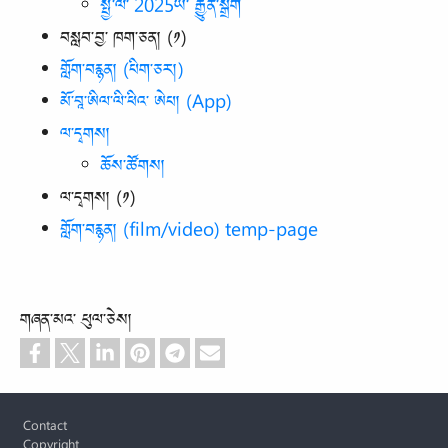
སྤྱི་ལོ་ 2025ཡི་ རྒྱུན་སྒྲོག
བསླབ་བྱ་ ཁག་ཅན། (༡)
གློག་བརྙན། (པིག་ཅར།)
མོ་བཱ་ཨིལ་ལི་ཕིའ་ ཨེཔ། (App)
ལ་དྭགས།
ཆོས་ཚོགས།
ལ་དྭགས། (༡)
གློག་བརྙན། (film/video) temp-page
གཞན་མའ་ ཕུལ་ཅེས།
Footer
Contact
Copyright