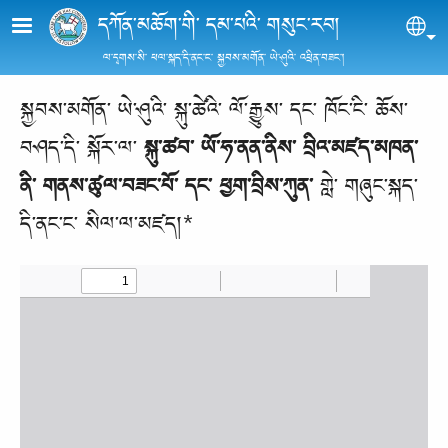
Skip to main content
དཀོན་མཆོག་གི་ དམ་པའི་ གསུང་རབ།
Sel
ལ་དྭགས་སི་ ཕལ་སྐད་དི་ནང་ང་ སྐྱབས་མགོན་ ཡེ་ཤུའི་ འཕྲིན་བཟང་།
སྐྱབས་མགོན་ ཡེ་ཤུའི་ སྐུ་ཚེའི་ ལོ་རྒྱུས་ དང་ ཁོང་ངི་ ཆོས་
བཤད་དི་ སྐོར་ལ་
སྐུ་ཚབ་ ཡོ་ཧ་ནན་ནིས་ བྲིའ་མཛད་མཁན་
ནི་ གནས་ཚུལ་བཟང་པོ་ དང་ ཕྱག་བྲིས་ཀུན་
གླེ་ གཞུང་སྐད་
དི་ནང་ང་ སིལ་ལ་མཛད།*