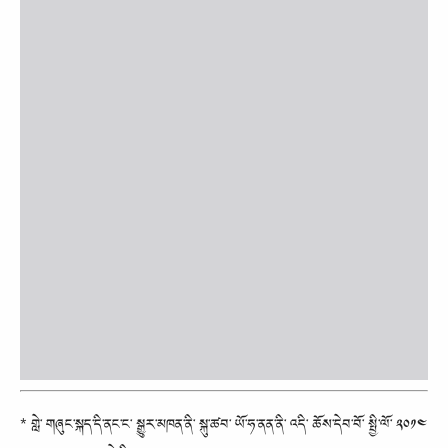
* གླེ་ གཞུང་སྐད་དི་ནང་ང་ སྒྱུར་མཁན་ནི་ སྐུ་ཚབ་ ཡོ་ཧ་ནན་ནི་ འདི་ ཆོས་དེབ་བོ་ སྤྱི་ལོ་ ༢༠༡༤