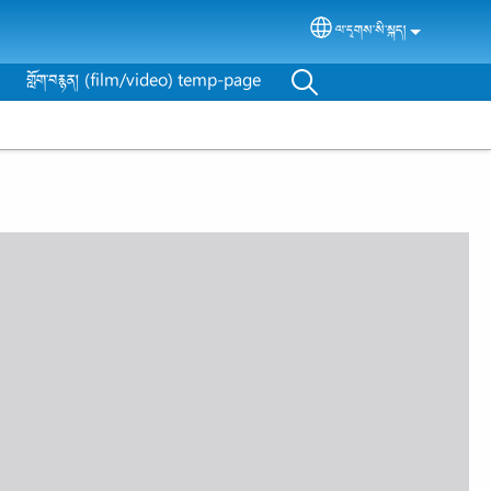
ལ་དྭགས་སི་སྐད།
Select your language
གློག་བརྙན། (film/video) temp-page