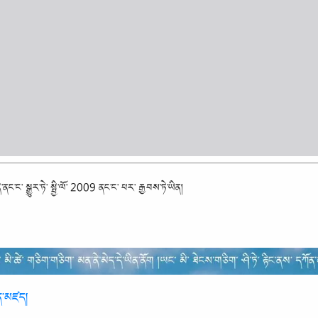
ི་ནང་ང་ སྒྱུར་ཏེ་ སྤྱི་ལོ་ 2009 ནང་ང་ པར་ རྒྱབས་ཏེ་ཡིན།
ན་ན་མཛད།