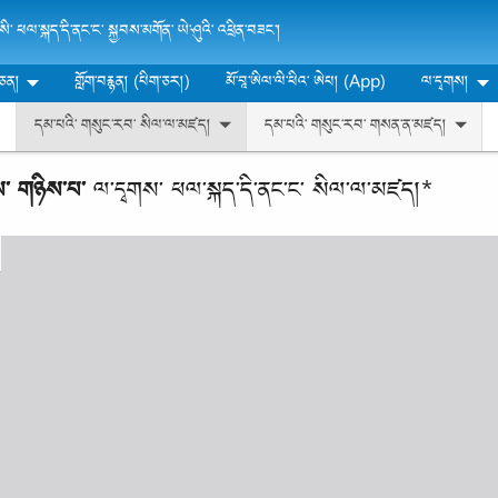
ི་ ཕལ་སྐད་དི་ནང་ང་ སྐྱབས་མགོན་ ཡེ་ཤུའི་ འཕྲིན་བཟང་།
་ཅན།
གློག་བརྙན། (པིག་ཅར།)
མོ་བཱ་ཨིལ་ལི་ཕིའ་ ཨེཔ། (App)
ལ་དྭགས།
དམ་པའི་ གསུང་རབ་ སིལ་ལ་མཛད།
དམ་པའི་ གསུང་རབ་ གསན་ན་མཛད།
ིས་ གཉིས་པ་
ལ་དྭགས་ ཕལ་སྐད་དི་ནང་ང་ སིལ་ལ་མཛད།*