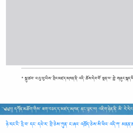
* སྐུ་ཚབ་ པའུ་ལུ་ཡིས་ བྲིའ་མཛད་མཁན་ནི་ འདི་ ཆོས་དེབ་བོ་ སྔན་ལ་ གླེ་ གཞུང་སྐད་ད
ཉེ་རང་ངི་ དྲི་བ་ དང་ དཔེ་ར་ བྲི་ཅེས་ཀུན་ ང་ཞའ་ འཁྲོད་ཅེས་སི་ཕིའ་ འདི་ཀ་ མན