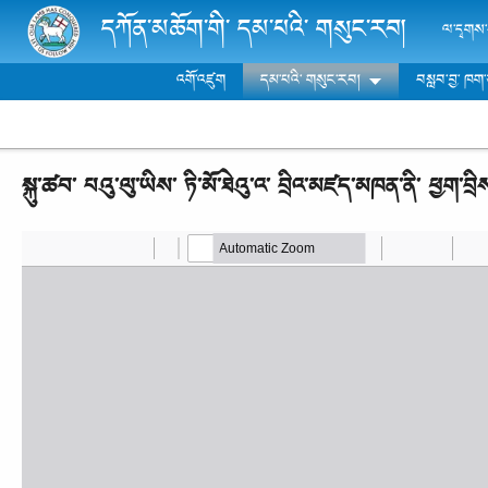
Skip to main content
དཀོན་མཆོག་གི་ དམ་པའི་ གསུང་རབ།
ལ་དྭགས་ས
འགོ་འཛུག
དམ་པའི་ གསུང་རབ།
བསླབ་བྱ་ ཁག
སྐུ་ཚབ་ པའུ་ལུ་ཡིས་ ཏི་མོ་ཐེའུ་འ་ བྲིའ་མཛད་མཁན་ནི་ ཕྱག་བྲ