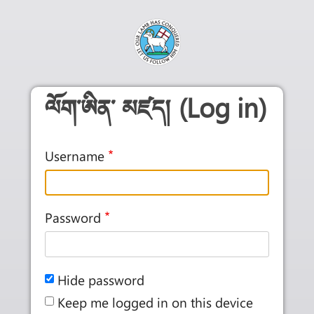
Skip to main content
ལོག་ཨིན་ མཛད། (Log in)
Username
Password
Hide password
Keep me logged in on this device